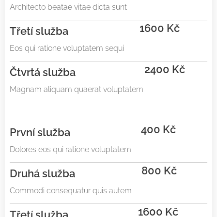
Architecto beatae vitae dicta sunt
1600 Kč
Třetí služba
Eos qui ratione voluptatem sequi
2400 Kč
Čtvrtá služba
Magnam aliquam quaerat voluptatem
400 Kč
První služba
Dolores eos qui ratione voluptatem
800 Kč
Druhá služba
Commodi consequatur quis autem
1600 Kč
Třetí služba