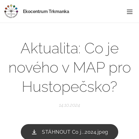
Ekocentrum Trkmanka
Aktualita: Co je
nového v MAP pro
Hustopečsko?
14.10.2024
STÁHNOUT Co j...2024.jpeg