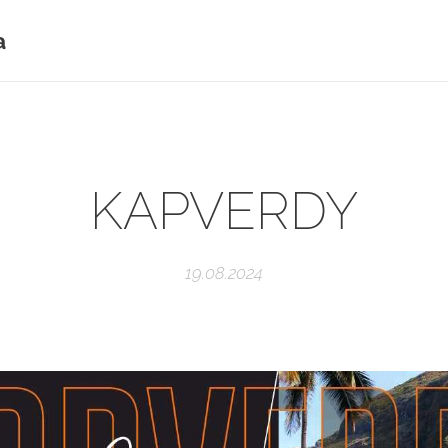
a
KAPVERDY
19.08.2024