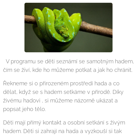
V programu se děti seznámí se samotným hadem,
čím se živí, kde ho můžeme potkat a jak ho chránit.
Řekneme si o přirozeném prostředí hada a co
dělat, když se s hadem setkáme v přírodě. Díky
živému hadovi , si můžeme názorně ukázat a
popsat jeho tělo.
Děti mají přímý kontakt a osobní setkání s živým
hadem. Děti si zahrají na hada a vyzkouší si tak